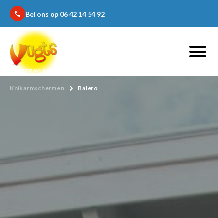
Bel ons op 06 42 14 54 92
phone
Knikarmschermen
Balero