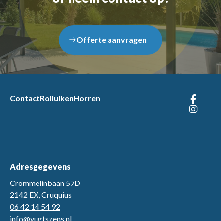
Offerte aanvragen
east
Contact
Rolluiken
Horren
Adresgegevens
Crommelinbaan 57D
2142 EX, Cruquius
06 42 14 54 92
info@vugtszens.nl