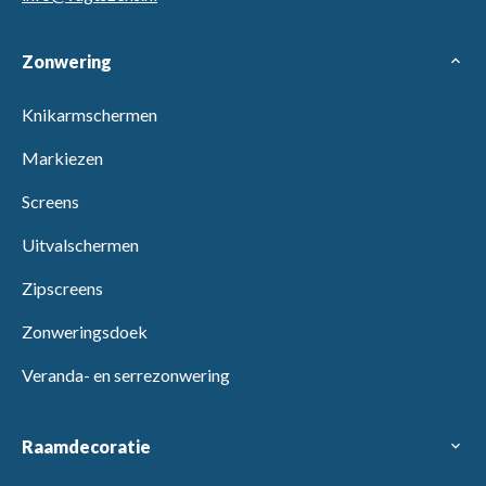
Zonwering
expand_more
Knikarmschermen
Markiezen
Screens
Uitvalschermen
Zipscreens
Zonweringsdoek
Veranda- en serrezonwering
Raamdecoratie
expand_more