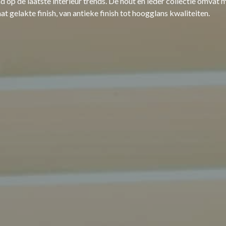
d op de laatste interieur trends. De hout en leder collectie omvat 
at gelakte finish, van antieke finish tot hoogglans kwaliteiten.