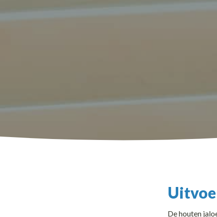
Uitvoe
De houten jaloe