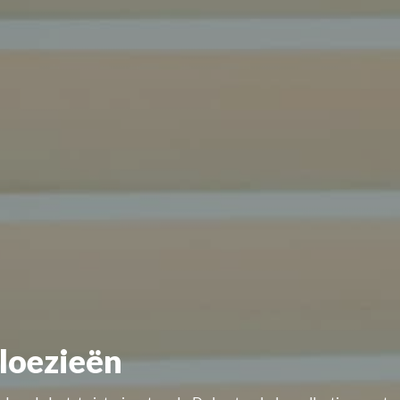
loezieën