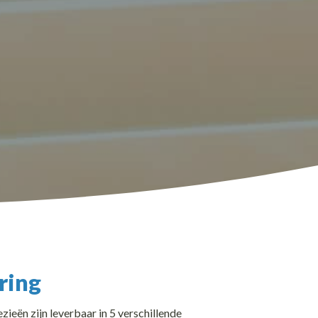
ring
zieën zijn leverbaar in 5 verschillende