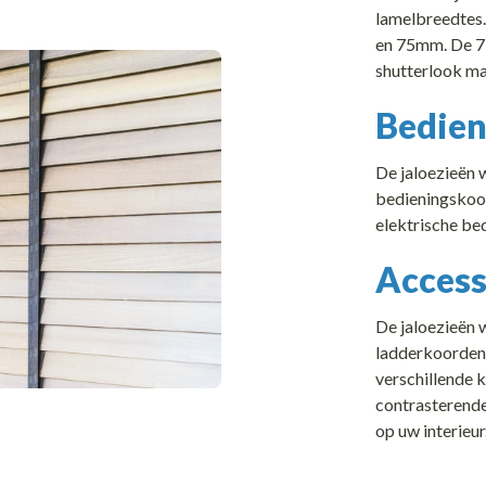
lamelbreedte
en 75mm. De 7
shutterlook ma
Bedien
De jaloezieën 
bedieningskoor
elektrische be
Access
De jaloezieën 
ladderkoorden.
verschillende 
contrasterende
op uw interieur