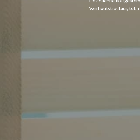
De collectie is afgestem
Van houtstructuur, tot m