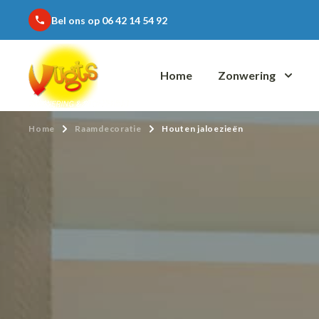
Bel ons op 06 42 14 54 92
phone
Home
Zonwering
Home
Raamdecoratie
Houten jaloezieën