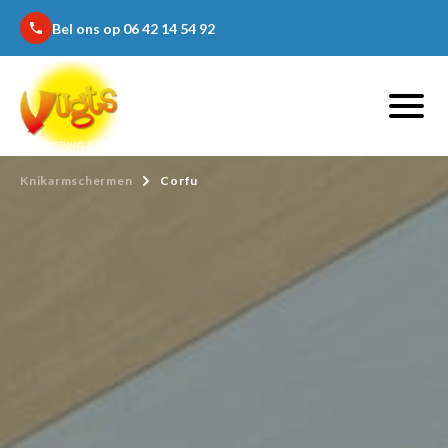
Bel ons op 06 42 14 54 92
phone
Knikarmschermen
Corfu