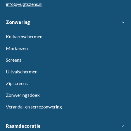
info@vugtszens.nl
Zonwering
expand_more
Knikarmschermen
Markiezen
Screens
Uitvalschermen
Zipscreens
Zonweringsdoek
Veranda- en serrezonwering
Raamdecoratie
expand_more