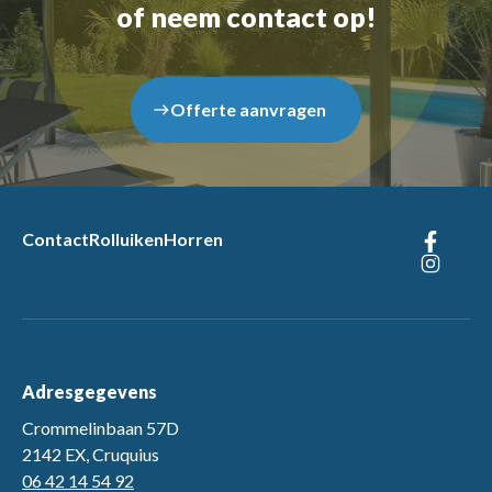
of neem contact op!
Offerte aanvragen
east
Contact
Rolluiken
Horren
Adresgegevens
Crommelinbaan 57D
2142 EX, Cruquius
06 42 14 54 92