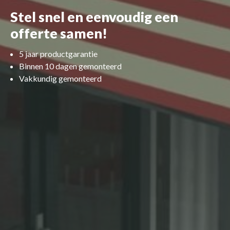
Stel snel en eenvoudig een
offerte samen!
5 jaar productgarantie
Binnen 10 dagen gemonteerd
Vakkundig gemonteerd