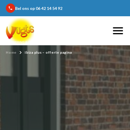
Bel ons op 06 42 14 54 92
phone
Home
Ibiza plus – offerte pagina